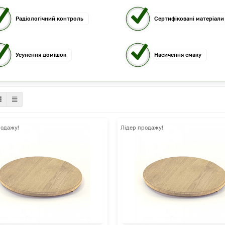
Радіологічний контроль
Сертифіковані матеріали
Усунення домішок
Насичення смаку
родажу!
Лідер продажу!