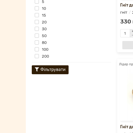
5
Гніт д
10
гніт
15
330 
20
30
50
80
100
200
Лідер п
Фільтрувати
Гніт д