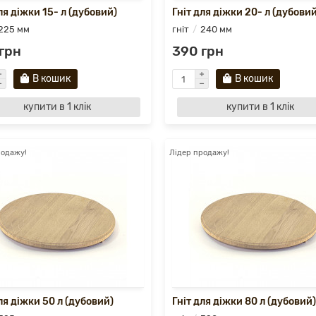
ля діжки 15- л (дубовий)
Гніт для діжки 20- л (дубовий
225 мм
гніт
240 мм
грн
390 грн
В кошик
В кошик
купити в 1 клік
купити в 1 клік
родажу!
Лідер продажу!
ля діжки 50 л (дубовий)
Гніт для діжки 80 л (дубовий)