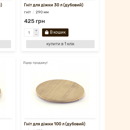
)
Гніт для діжки 30 л (дубовий)
гніт
290 мм
425 грн
В кошик
купити в 1 клік
Лідер продажу!
Гніт для діжки 100 л (дубовий)