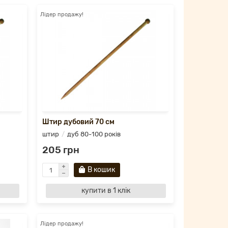
Лідер продажу!
Штир дубовий 70 см
штир
дуб 80-100 років
205 грн
В кошик
купити в 1 клік
Лідер продажу!