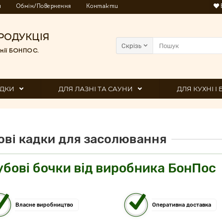
я
Обмін/Повернення
Контакти
РОДУКЦІЯ
Скрізь
нії БОНПОС.
ДКИ
ДЛЯ ЛАЗНІ ТА САУНИ
ДЛЯ КУХНІ І
ові кадки для засолювання
убові бочки від виробника БонПос
Власне виробництво
Оперативна доставка