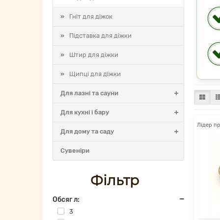
Гніт для діжок
Підставка для діжки
Штир для діжки
Щипці для діжки
Для лазні та сауни
Для кухні і бару
Лідер п
Для дому та саду
Cувеніри
Фільтр
Обсяг л:
3