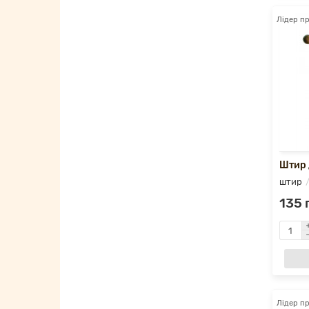
Лідер п
Штир 
штир
135 
Лідер п