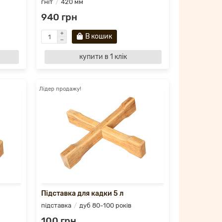
гніт
420 мм
940 грн
В кошик
купити в 1 клік
Лідер продажу!
Підставка для кадки 5 л
підставка
дуб 80-100 років
100 грн