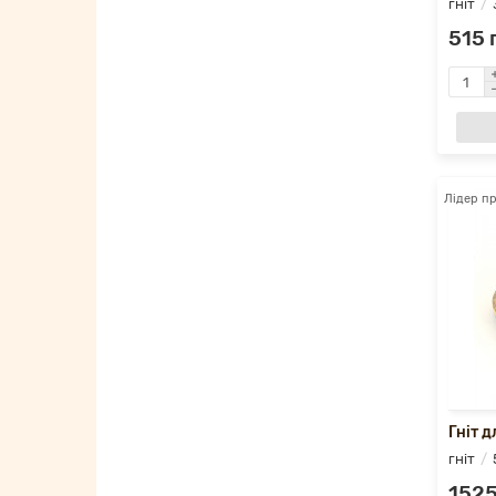
гніт
515 
Лідер п
Гніт д
гніт
1525