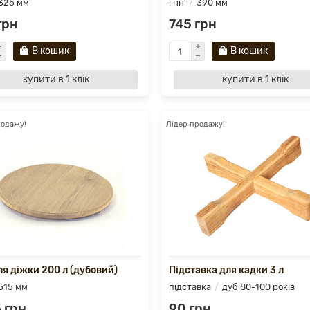
325 мм
гніт
390 мм
грн
745 грн
В кошик
В кошик
купити в 1 клік
купити в 1 клік
родажу!
Лідер продажу!
ля діжки 200 л (дубовий)
Підставка для кадки 3 л
515 мм
підставка
дуб 80-100 років
 грн
90 грн