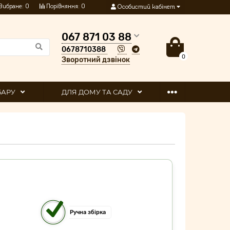
Вибране:
0
Порівняння:
0
Особистий кабінет
067 871 03 88
0678710388
0
Зворотний дзвінок
 БАРУ
ДЛЯ ДОМУ ТА САДУ
Ручна збірка