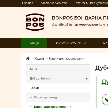
Про нас
Доставка/Оплата
Гарантія/Експлуатаці
BONPOS БОНДАРНА П
Офіційний інтернет-магазин компа
АКЦІЇ
ДУБОВІ БОЧКИ
КА
Кадки
Кадки для засолювання
Дуб
Акції
Дубові бочки
Д
Кадки
Кадки для меду
Кадки для засолювання