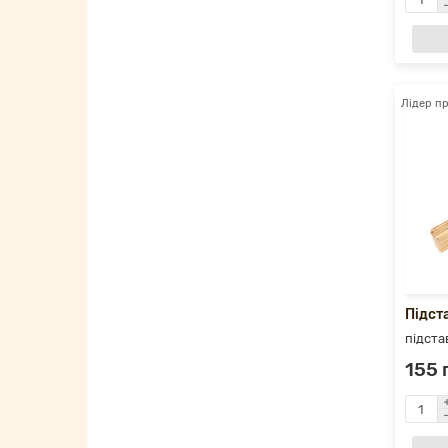
Лідер п
Підст
підста
155 