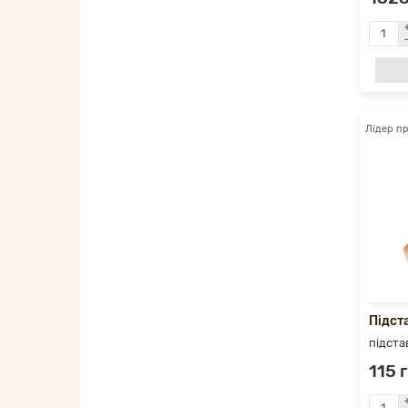
Лідер п
Підста
підста
115 