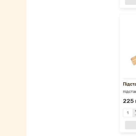
Підст
підста
225 