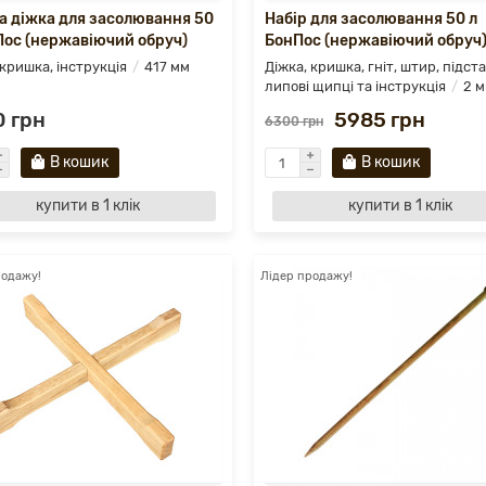
а діжка для засолювання 50
Набір для засолювання 50 л
Пос (нержавіючий обруч)
БонПос (нержавіючий обруч
 кришка, інструкція
417 мм
Діжка, кришка, гніт, штир, підста
липові щипці та інструкція
2 
 грн
5985 грн
6300 грн
В кошик
В кошик
купити в 1 клік
купити в 1 клік
родажу!
Лідер продажу!