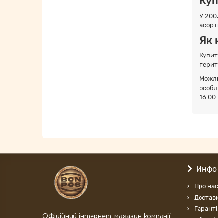
Куп
У 200
асорти
Як 
Купит
терит
Можли
особл
16.00
Инфо
Про нас
Доставк
Гаранті
Офіційний інтернет-магазин компанії