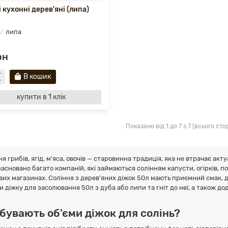
 кухонні дерев'яні (липа)
липа
рн
В кошик
купити в 1 клік
Показано від 1 до 7 з 7 (всього стор
я грибів, ягід, м'яса, овочів — старовинна традиція, яка не втрачає ак
асновано багато компаній, які займаються солінням капусти, огірків, по
вих магазинах. Соління з дерев'яних діжок 50л мають приємний смак, 
и діжку для засолювання 50л з дуба або липи та гніт до неї, а також до
 бувають об'єми діжок для солінь?