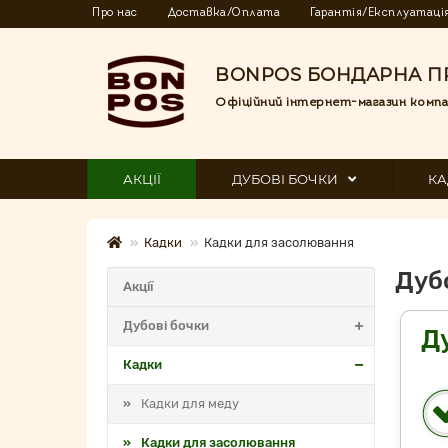
Про нас
Доставка/Оплата
Гарантія/Експлуатаці
BONPOS БОНДАРНА П
Офіційний інтернет-магазин компа
АКЦІЇ
ДУБОВІ БОЧКИ
КА
Кадки
Кадки для засолювання
Дуб
Акції
Дубові бочки
Д
Кадки
Кадки для меду
Кадки для засолювання