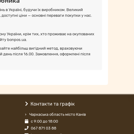
робника
нь в Україні, будучи їх виробником. Великий
, доступні ціни — основні переваги покупки у нас.
ону України, крім тих, хто проживає на окупованих
йту bonpos.ua.
райте найбільш вигідний метод, враховуючи
 день після 16.00. Замовлення, оформлені після
Контакти та графік
Чаркаська область місто Канів
с 9:00 до 18:00
067 871 03 88