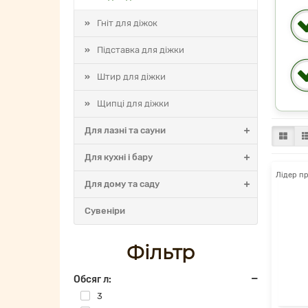
Гніт для діжок
Підставка для діжки
Штир для діжки
Щипці для діжки
Для лазні та сауни
Для кухні і бару
Лідер п
Для дому та саду
Cувеніри
Фільтр
Обсяг л:
3