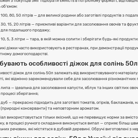
ожен з покупців зміг підібрати ємність в потрібному форматі, відповід
 об'ємом:
100, 80, 50 літрів — для великої родини або заготівлі продуктів з пода
30, 15, 20 літрів — приємливі варіанти для засолювання овочів та фрук
для подальшого продажу;
10, 5, 3 літри — тара, в якій можна солити і зберігати будь-які продукт
кі діжки часто використовують в ресторанах, при демонстрації продукці
тному домогосподарстві.
 бувають особливості діжок для солінь 50л
ивості діжок для солінь 50л залежать від використовуваного матеріалу.
ті, які відмінно зарекомендували себе для засолювання різноманітних 
липа — ідеальна для засолювання капусти, яблук та інших світлих овочі
процесі зберігання;
дуб — прекрасно підходить для заготівлі томатів, огірків, баклажані
(природні консерванти) та неповторним ароматом.
іал використовується тільки якісний, що не перевищує норми за вміст
ку, в процесі ручного складання виконується випал — сприяє більш шв
них речовин, які містяться в дубовій деревині. Обручі виготовлені з не