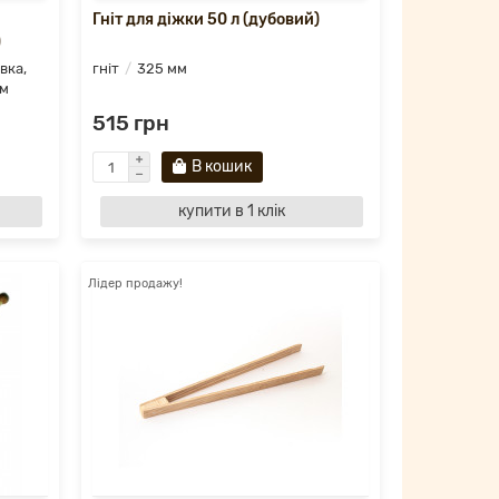
Гніт для діжки 50 л (дубовий)
)
вка,
гніт
325 мм
мм
515 грн
В кошик
купити в 1 клік
Лідер продажу!