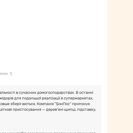
інок: 1)
туальності в сучасних домогосподарствах. В останні
мідорів для подальшої реалізації в супермаркетах,
довше зберігаються. Компанія "БонПос" пропонує
даткові пристосування — дерев'яні щипці, підставку,