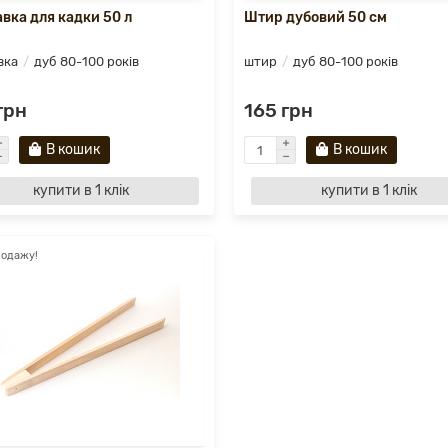
авка для кадки 50 л
Штир дубовий 50 см
вка
дуб 80-100 років
штир
дуб 80-100 років
грн
165 грн
В кошик
В кошик
купити в 1 клік
купити в 1 клік
родажу!