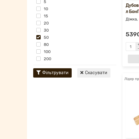
5
Дубов
10
л Бон
15
Діжка,
20
30
5390
50
80
100
200
Фільтрувати
Скасувати
Лідер п