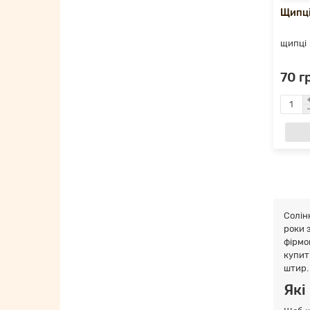
Щипці
щипці
70 г
Солінн
роки з
фірмо
купит
штир.
Які