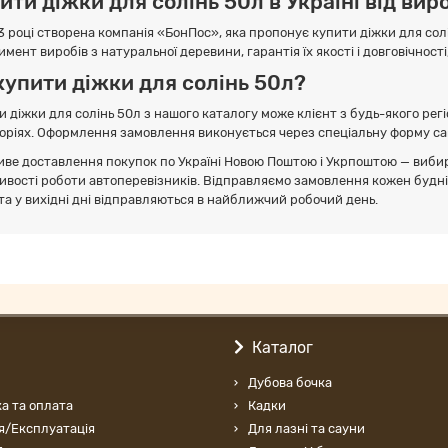
ити діжки для солінь 50л в Україні від ви
3 році створена компанія «БонПос», яка пропонує купити діжки для солі
мент виробів з натуральної деревини, гарантія їх якості і довговічності
купити діжки для солінь 50л?
и діжки для солінь 50л з нашого каталогу може клієнт з будь-якого регі
оріях. Оформлення замовлення виконується через спеціальну форму са
ве доставлення покупок по Україні Новою Поштою і Укрпоштою — виби
ивості роботи автоперевізників. Відправляємо замовлення кожен будній
 та у вихідні дні відправляються в найближчий робочий день.
Каталог
Дубова бочка
а та оплата
Кадки
я/Експлуатація
Для лазні та сауни