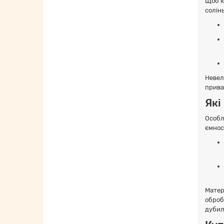
Щоб к
солінь
Невели
прива
Які
Особл
ємнос
Матер
оброб
дубиль