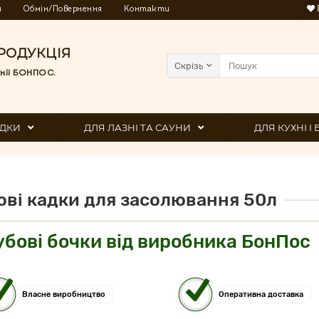
я
Обмін/Повернення
Контакти
РОДУКЦІЯ
Скрізь
нії БОНПОС.
ДКИ
ДЛЯ ЛАЗНІ ТА САУНИ
ДЛЯ КУХНІ І
ові кадки для засолювання 50л
убові бочки від виробника БонПос
Власне виробництво
Оперативна доставка