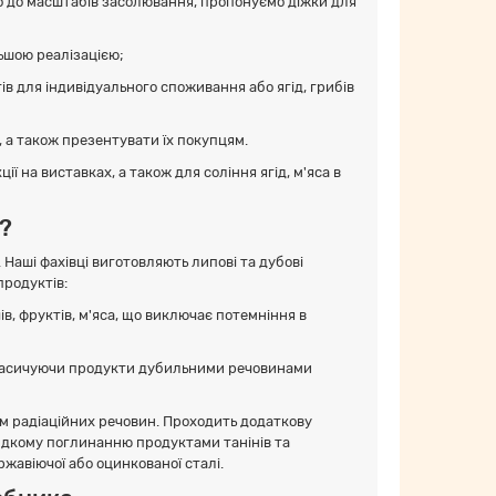
но до масштабів засолювання, пропонуємо діжки для
льшою реалізацією;
тів для індивідуального споживання або ягід, грибів
и, а також презентувати їх покупцям.
ї на виставках, а також для соління ягід, м'яса в
?
 Наші фахівці виготовляють липові та дубові
продуктів:
в, фруктів, м'яса, що виключає потемніння в
в, насичуючи продукти дубильними речовинами
ом радіаційних речовин. Проходить додаткову
идкому поглинанню продуктами танінів та
ржавіючої або оцинкованої сталі.