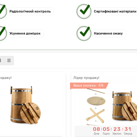
Радіологічний контроль
Сертифіковані матеріали
Усунення домішок
Насичення смаку
родажу!
Лідер продажу!
Ваша знижка: -5%
0
8
0
5
2
3
3
0
:
:
:
Днів
Годин
Хвилин
Секунд