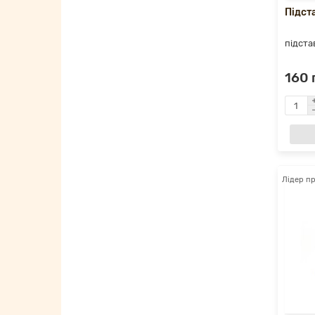
Підст
підста
160 
Лідер п