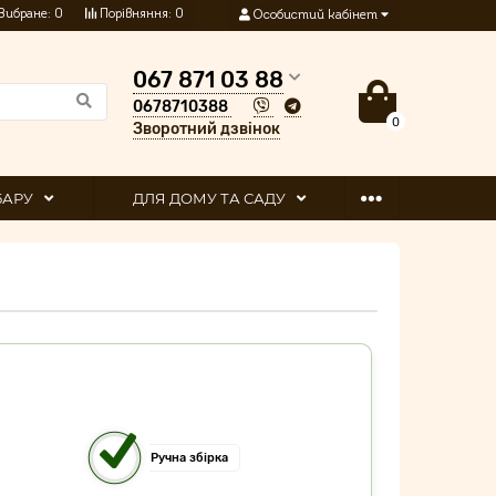
Вибране:
0
Порівняння:
0
Особистий кабінет
067 871 03 88
0678710388
0
Зворотний дзвінок
 БАРУ
ДЛЯ ДОМУ ТА САДУ
Ручна збірка