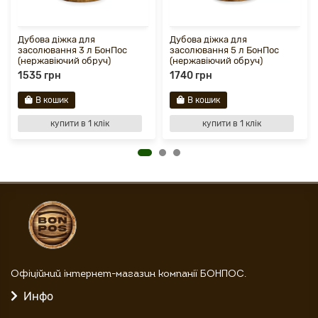
Дубова діжка для
Дубова діжка для
засолювання 3 л БонПос
засолювання 5 л БонПос
(нержавіючий обруч)
(нержавіючий обруч)
1535 грн
1740 грн
В кошик
В кошик
купити в 1 клік
купити в 1 клік
Офіційний інтернет-магазин компанії БОНПОС.
Инфо