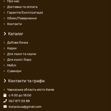
Про нас
Доставка та оплата
Гарантія/Експлуатація
Обмін/Повернення
Контакти
Каталог
Дубова бочка
Кадки
Для лазні та сауни
Для кухні і бару
Меблі
Cувеніри
Контакти та графік
Чаркаська область місто Канів
с 9:00 до 18:00
067 871 03 88
bonposua@gmail.com