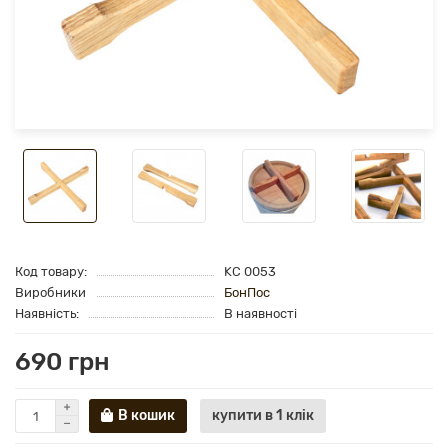
Код товару:
KC 0053
Виробники
БонПос
Наявність:
В наявності
690 грн
В кошик
купити в 1 клік