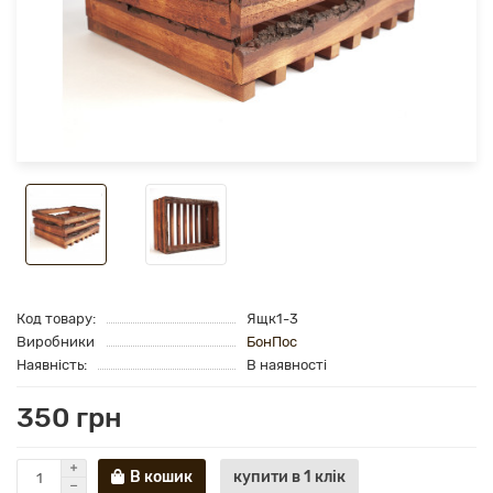
Код товару:
Ящк1-3
Виробники
БонПос
Наявність:
В наявності
350 грн
В кошик
купити в 1 клік