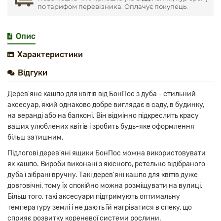
по тарифом перевізника. Оплачує покупець.
Опис
Характеристики
Відгуки
Дерев'яне кашпо для квітів від БонПос з дуба - стильний
аксесуар, який однаково добре виглядає в саду, в будинку,
на веранді або на балконі. Він відмінно підкреслить красу
ваших улюблених квітів і зробить будь-яке оформлення
більш затишним.
Підлогові дерев'яні ящики БонПос можна використовувати
як кашпо. Вироби виконані з якісного, ретельно відібраного
дуба і зібрані вручну. Такі дерев'яні кашпо для квітів дуже
довговічні, тому їх спокійно можна розміщувати на вулиці.
Більш того, такі аксесуари підтримують оптимальну
температуру землі і не дають їй нагріватися в спеку, що
сприяє розвитку кореневої системи рослини.