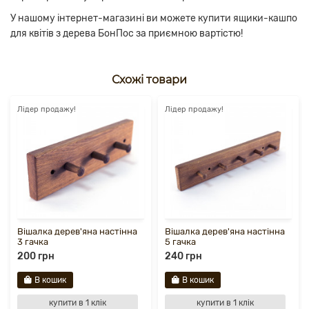
У нашому інтернет-магазині ви можете купити ящики-кашпо
для квітів з дерева БонПос за приємною вартістю!
Схожі товари
Лідер продажу!
Лідер продажу!
Вішалка дерев'яна настінна
Вішалка дерев'яна настінна
3 гачка
5 гачка
200 грн
240 грн
В кошик
В кошик
купити в 1 клік
купити в 1 клік