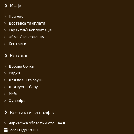
Инфо
Про нас
Доставка та оплата
Гарантія/Експлуатація
Обмін/Повернення
Контакти
Каталог
Дубова бочка
Кадки
Для лазні та сауни
Для кухні і бару
Меблі
Cувеніри
Контакти та графік
Чаркаська область місто Канів
с 9:00 до 18:00