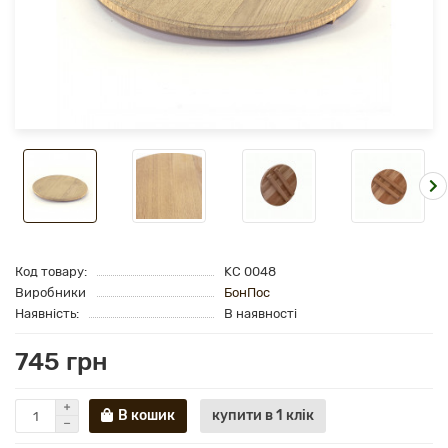
Код товару:
KC 0048
Виробники
БонПос
Наявність:
В наявності
745 грн
В кошик
купити в 1 клік