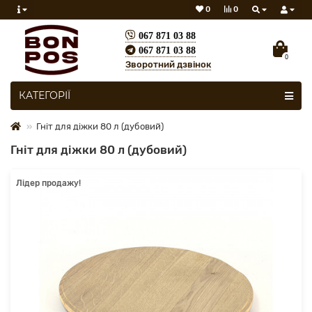
0
0
067 871 03 88
067 871 03 88
0
Зворотний дзвінок
Скрізь
КАТЕГОРІЇ
Гніт для діжки 80 л (дубовий)
Гніт для діжки 80 л (дубовий)
Лідер продажу!