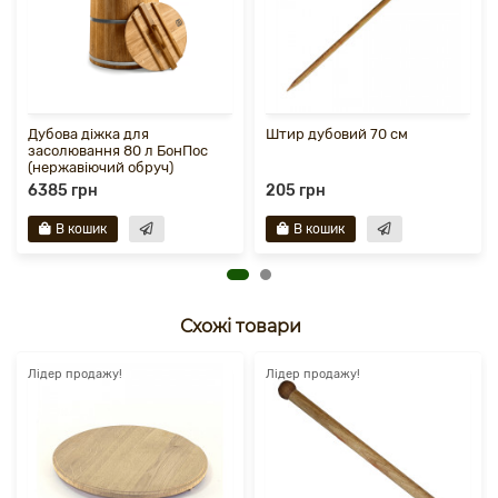
Дубова діжка для
Штир дубовий 70 см
засолювання 80 л БонПос
(нержавіючий обруч)
6385 грн
205 грн
В кошик
В кошик
Схожі товари
Лідер продажу!
Лідер продажу!