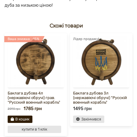
дуба за низькою ціною!
Схожі товари
Ваша знижка: -15%
Лідер продажу!
Баклага дубова 4л
Баклага дубова 3л
(нержавіючі обручі) грав.
(нержавіючі обручі) "Русскій
"Русский военный корабль"
военный корабль"
1785 грн
1495 грн
2090 грн
В кошик
Закінчився
купити в 1 клік