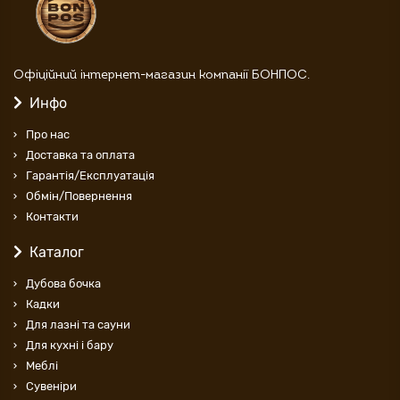
Офіційний інтернет-магазин компанії БОНПОС.
Инфо
Про нас
Доставка та оплата
Гарантія/Експлуатація
Обмін/Повернення
Контакти
Каталог
Дубова бочка
Кадки
Для лазні та сауни
Для кухні і бару
Меблі
Cувеніри