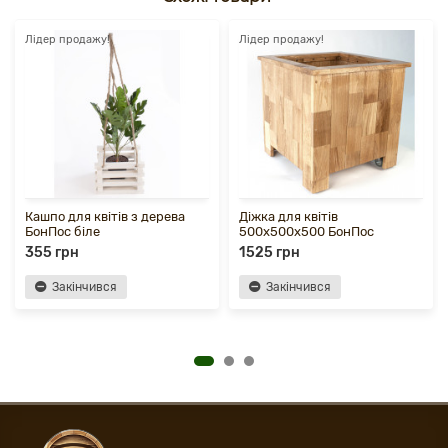
Лідер продажу!
Лідер продажу!
Кашпо для квітів з дерева
Діжка для квітів
БонПос біле
500х500х500 БонПос
355 грн
1525 грн
Закінчився
Закінчився