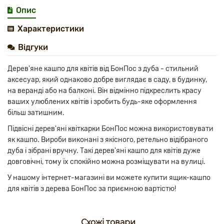
Опис
Характеристики
Відгуки
Дерев'яне кашпо для квітів від БонПос з дуба - стильний
аксесуар, який однаково добре виглядає в саду, в будинку,
на веранді або на балконі. Він відмінно підкреслить красу
ваших улюблених квітів і зробить будь-яке оформлення
більш затишним.
Підвісні дерев'яні квіткарки БонПос можна використовувати
як кашпо. Вироби виконані з якісного, ретельно відібраного
дуба і зібрані вручну. Такі дерев'яні кашпо для квітів дуже
довговічні, тому їх спокійно можна розміщувати на вулиці.
У нашому інтернет-магазині ви можете купити ящик-кашпо
для квітів з дерева БонПос за приємною вартістю!
Схожі товари