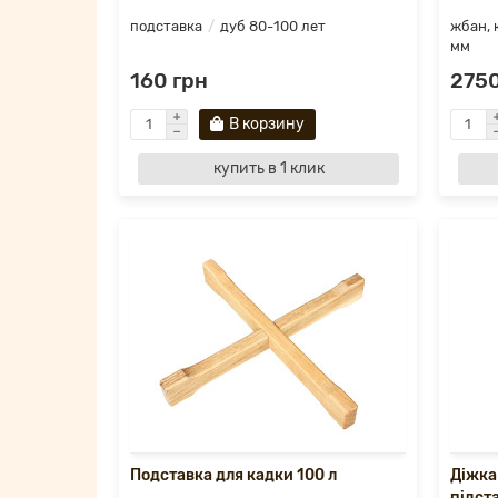
подставка
дуб 80-100 лет
жбан, 
мм
160 грн
2750
В корзину
купить в 1 клик
Подставка для кадки 100 л
Діжка
підста