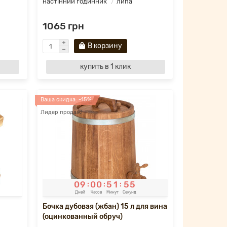
настінний годинник
липа
1065 грн
В корзину
купить в 1 клик
Ваша скидка: -15%
Лидер продаж!
0
9
0
0
5
1
5
4
:
:
:
Дней
Часов
Минут
Секунд
Бочка дубовая (жбан) 15 л для вина
(оцинкованный обруч)