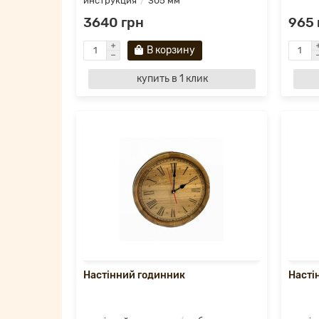
инструкция
305 мм
3640 грн
965 
В корзину
купить в 1 клик
Настінний годинник
Насті