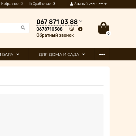
Избранное:
0
Сравнение:
0
Личный кабинет
067 871 03 88
0678710388
0
Обратный звонок
И БАРА
ДЛЯ ДОМА И САДА