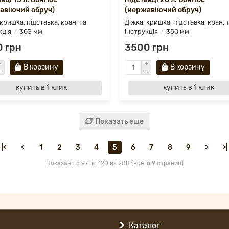
авіючий обруч)
(нержавіючий обруч)
 кришка, підставка, кран, та
Діжка, кришка, підставка, кран, 
кція
303 мм
інструкція
350 мм
 грн
3500 грн
В корзину
В корзину
купить в 1 клик
купить в 1 клик
Показать еще
|<
<
1
2
3
4
5
6
7
8
9
>
>|
Показано с 97 по 120 из 208 (всего 9 страниц)
Каталог