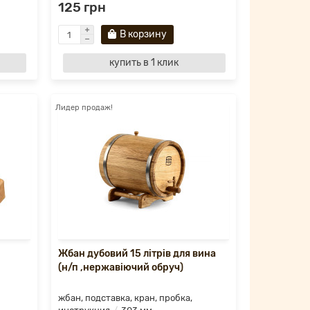
125 грн
В корзину
купить в 1 клик
Лидер продаж!
Жбан дубовий 15 літрів для вина
(н/п ,нержавіючий обруч)
жбан, подставка, кран, пробка,