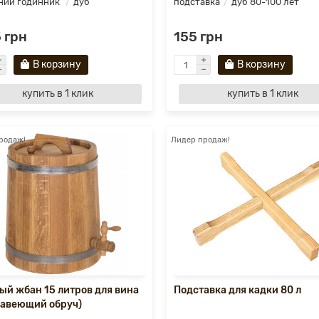
ний годинник
дуб
подставка
дуб 80-100 лет
 грн
155 грн
В корзину
В корзину
купить в 1 клик
купить в 1 клик
родаж!
Лидер продаж!
ый жбан 15 литров для вина
Подставка для кадки 80 л
авеющий обруч)