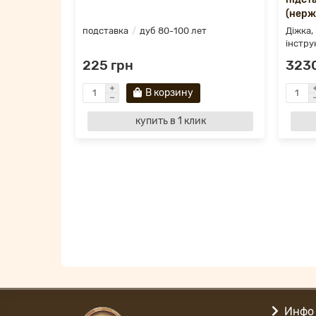
(нерж
подставка
дуб 80-100 лет
Діжка,
інстру
225 грн
3230
В корзину
купить в 1 клик
Инфо