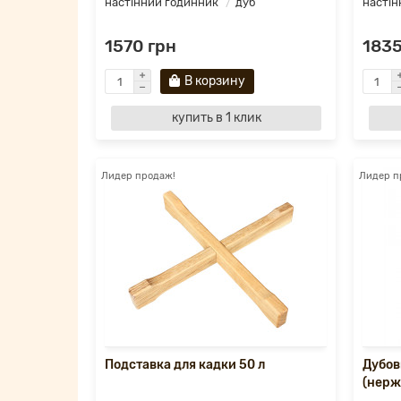
настінний годинник
дуб
настін
1570 грн
1835
В корзину
купить в 1 клик
Лидер продаж!
Лидер п
Подставка для кадки 50 л
Дубов
(нерж