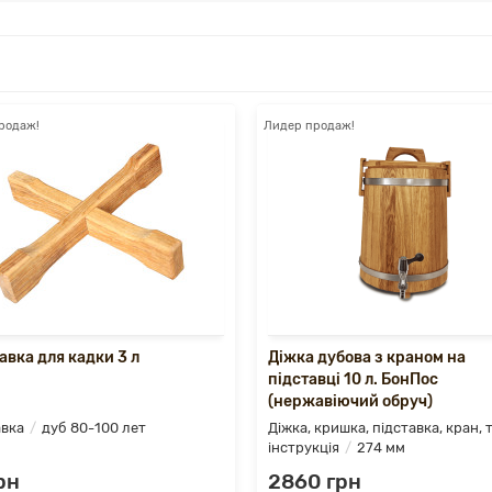
родаж!
Лидер продаж!
авка для кадки 3 л
Діжка дубова з краном на
підставці 10 л. БонПос
(нержавіючий обруч)
вка
дуб 80-100 лет
Діжка, кришка, підставка, кран, 
інструкція
274 мм
рн
2860 грн