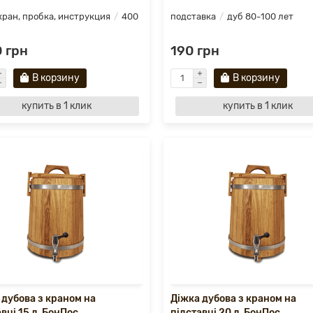
кран, пробка, инструкция
400
подставка
дуб 80-100 лет
 грн
190 грн
В корзину
В корзину
купить в 1 клик
купить в 1 клик
 дубова з краном на
Діжка дубова з краном на
вці 15 л. БонПос
підставці 20 л. БонПос