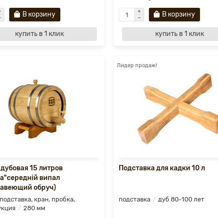
В корзину
В корзину
купить в 1 клик
купить в 1 клик
Лидер продаж!
 дубовая 15 литров
Подставка для кадки 10 л
на"середній випал
авеющий обруч)
 подставка, кран, пробка,
подставка
дуб 80-100 лет
укция
280 мм