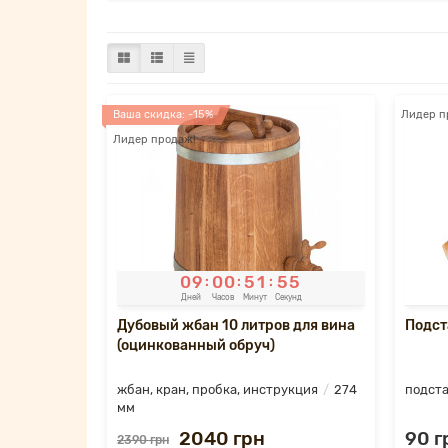
Ваша скидка: -15%
Лидер п
Лидер продаж!
0
9
0
0
5
1
5
4
:
:
:
Дней
Часов
Минут
Секунд
Дубовый жбан 10 литров для вина
Подст
(оцинкованный обруч)
жбан, кран, пробка, инструкция
274
подста
мм
2040 грн
90 г
2390 грн