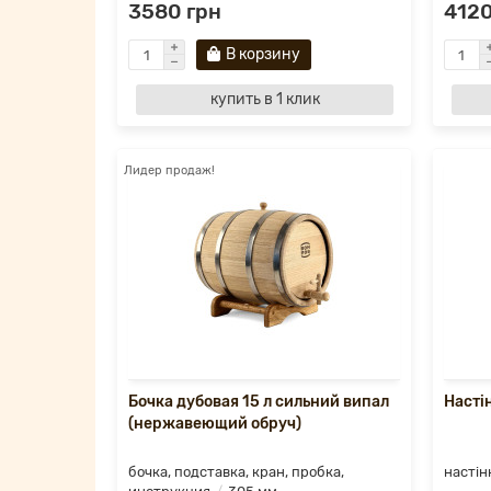
3580 грн
4120
В корзину
купить в 1 клик
Лидер продаж!
Бочка дубовая 15 л сильний випал
Насті
(нержавеющий обруч)
бочка, подставка, кран, пробка,
настін