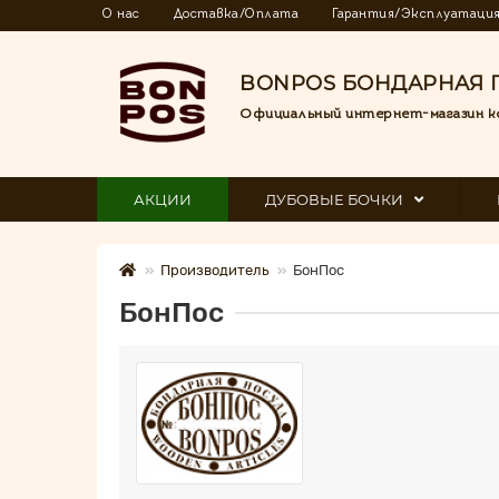
О нас
Доставка/Оплата
Гарантия/Эксплуатаци
BONPOS БОНДАРНАЯ 
Официальный интернет-магазин к
АКЦИИ
ДУБОВЫЕ БОЧКИ
Производитель
БонПос
БонПос