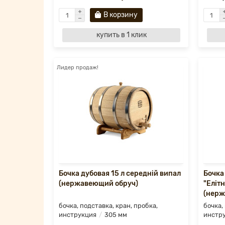
В корзину
купить в 1 клик
Лидер продаж!
Бочка дубовая 15 л середній випал
Бочка
(нержавеющий обруч)
"Еліт
(нерж
бочка, подставка, кран, пробка,
бочка,
инструкция
305 мм
инстр