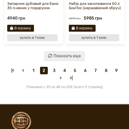
Запарник дубовый для бани
Набір для засолювання 50 л
35 л+віник у подарунок.
БонПос (нержавіючий обруч)
4940 грн
5985 грн
6300 грн
В корзину
В корзину
купить в 1 клик
купить в 1 клик
Показать еще
|<
<
1
2
3
4
5
6
7
8
9
>
>|
Показано с 25 по 48 из 208 (всего 9 страниц)