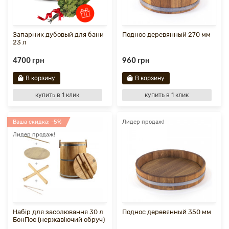
Запарник дубовый для бани
Поднос деревянный 270 мм
23 л
4700 грн
960 грн
В корзину
В корзину
купить в 1 клик
купить в 1 клик
Ваша скидка: -5%
Лидер продаж!
Лидер продаж!
Набір для засолювання 30 л
Поднос деревянный 350 мм
БонПос (нержавіючий обруч)