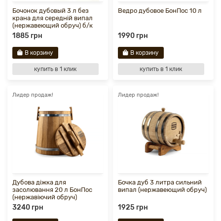
Бочонок дубовый 3 л без
Ведро дубовое БонПос 10 л
крана для середній випал
(нержавеющий обруч) б/к
1885 грн
1990 грн
В корзину
В корзину
купить в 1 клик
купить в 1 клик
Лидер продаж!
Лидер продаж!
Дубова діжка для
Бочка дуб 3 литра сильний
засолювання 20 л БонПос
випал (нержавеющий обруч)
(нержавіючий обруч)
3240 грн
1925 грн