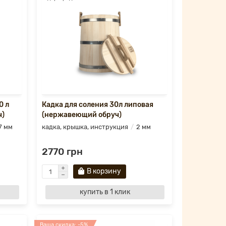
0 л
Кадка для соления 30л липовая
ч)
(нержавеющий обруч)
7 мм
кадка, крышка, инструкция
2 мм
2770 грн
В корзину
купить в 1 клик
Ваша скидка: -5%