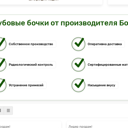
убовые бочки от производителя Б
Собственное производство
Оперативна доставка
Радиологический контроль
Сертифицированные ма
Устранение примесей
Насыщение вкусу
родаж!
Лидер продаж!