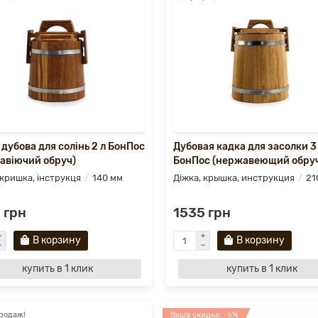
 дубова для солінь 2 л БонПос
Дубовая кадка для засолки 3
авіючий обруч)
БонПос (нержавеющий обру
 кришка, інструкця
140 мм
Діжка, крышка, инструкция
21
 грн
1535 грн
В корзину
В корзину
купить в 1 клик
купить в 1 клик
родаж!
Ваша скидка: -5%