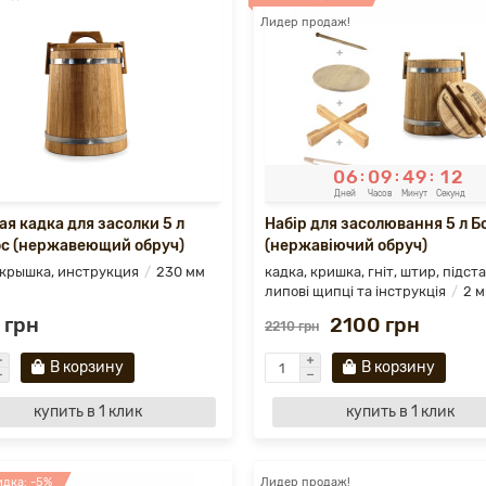
Лидер продаж!
0
6
0
9
4
9
1
0
:
:
:
Дней
Часов
Минут
Секунд
ая кадка для засолки 5 л
Набір для засолювання 5 л 
с (нержавеющий обруч)
(нержавіючий обруч)
 крышка, инструкция
230 мм
кадка, кришка, гніт, штир, підста
липові щипці та інструкція
2 
 грн
2100 грн
2210 грн
В корзину
В корзину
купить в 1 клик
купить в 1 клик
дка: -5%
Лидер продаж!