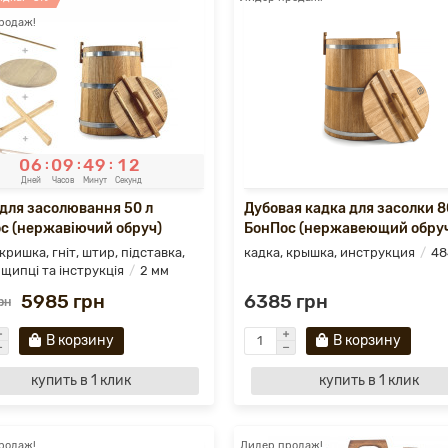
родаж!
0
6
0
9
4
9
1
0
:
:
:
Дней
Часов
Минут
Секунд
 для засолювання 50 л
Дубовая кадка для засолки 8
с (нержавіючий обруч)
БонПос (нержавеющий обру
кришка, гніт, штир, підставка,
кадка, крышка, инструкция
48
 щипці та інструкція
2 мм
5985 грн
6385 грн
рн
В корзину
В корзину
купить в 1 клик
купить в 1 клик
родаж!
Лидер продаж!