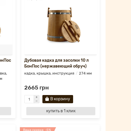
БонПос
Дубовая кадка для засолки 10 л
БонПос (нержавеющий обруч)
вка,
кадка, крышка, инструкция
274 мм
мм
2665 грн
В корзину
купить в 1 клик
Ваша скидка: -5%