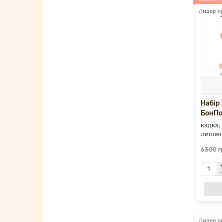
Лидер п
Набір
БонПо
кадка, 
липові
6300 г
Лидер п