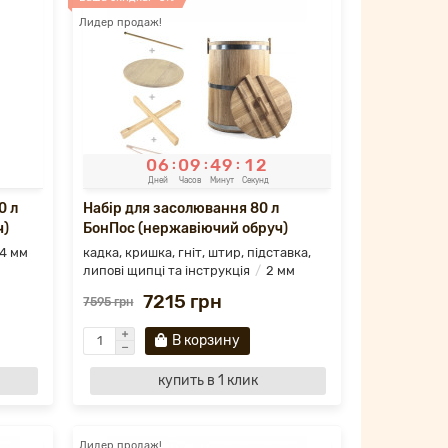
Лидер продаж!
0
6
0
9
4
9
1
0
:
:
:
Дней
Часов
Минут
Секунд
0 л
Набір для засолювання 80 л
ч)
БонПос (нержавіючий обруч)
4 мм
кадка, кришка, гніт, штир, підставка,
липові щипці та інструкція
2 мм
7215 грн
7595 грн
В корзину
купить в 1 клик
Лидер продаж!