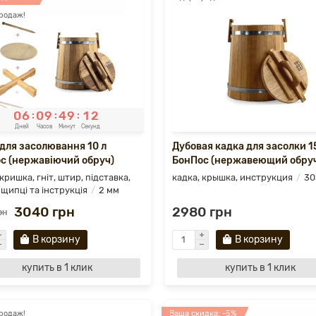
родаж!
0
6
0
9
4
9
1
0
:
:
:
Дней
Часов
Минут
Секунд
 для засолювання 10 л
Дубовая кадка для засолки 1
с (нержавіючий обруч)
БонПос (нержавеющий обру
кришка, гніт, штир, підставка,
кадка, крышка, инструкция
30
 щипці та інструкція
2 мм
3040 грн
2980 грн
рн
В корзину
В корзину
купить в 1 клик
купить в 1 клик
родаж!
Ваша скидка: -5%