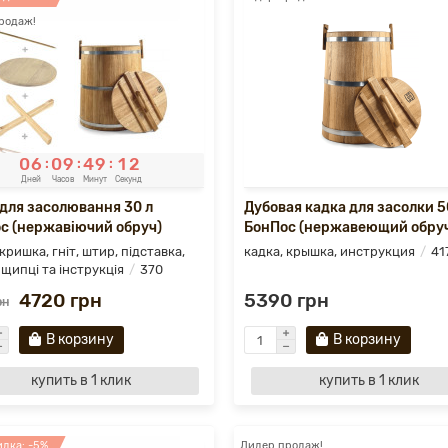
родаж!
0
6
0
9
4
9
1
0
:
:
:
Дней
Часов
Минут
Секунд
 для засолювання 30 л
Дубовая кадка для засолки 5
с (нержавіючий обруч)
БонПос (нержавеющий обру
кришка, гніт, штир, підставка,
кадка, крышка, инструкция
41
 щипці та інструкція
370
4720 грн
5390 грн
рн
В корзину
В корзину
купить в 1 клик
купить в 1 клик
дка: -5%
Лидер продаж!