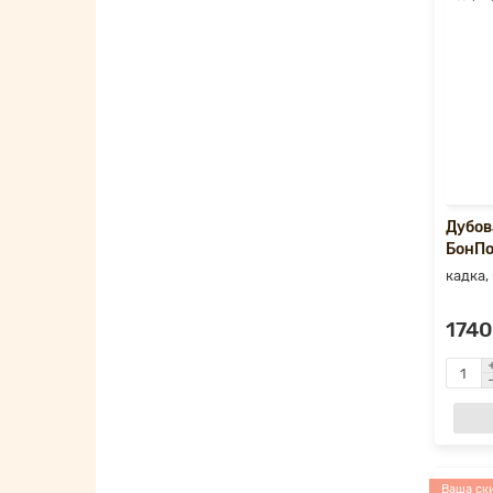
Дубов
БонПо
кадка,
1740
Ваша ски