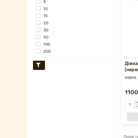
5
10
15
20
30
50
100
200
Діжка
(нерж
кадка,
1100
Лидер п