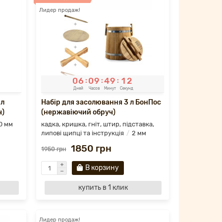
Лидер продаж!
0
6
0
9
4
9
1
0
:
:
:
Дней
Часов
Минут
Секунд
 л
Набір для засолювання 3 л БонПос
ч)
(нержавіючий обруч)
0 мм
кадка, кришка, гніт, штир, підставка,
липові щипці та інструкція
2 мм
1850 грн
1950 грн
В корзину
купить в 1 клик
Лидер продаж!