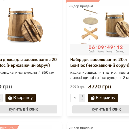
Лидер продаж!
0
6
0
9
4
9
1
0
:
:
:
Дней
Часов
Минут
Секунд
а діжка для засолювання 20
Набір для засолювання 20 л
Пос (нержавіючий обруч)
БонПос (нержавіючий обруч
 крышка, инструкция
350 мм
кадка, кришка, гніт, штир, підста
липові щипці та інструкція
2 
 грн
3770 грн
3970 грн
В корзину
В корзину
купить в 1 клик
купить в 1 клик
дка: -5%
Лидер продаж!