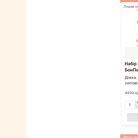
Лидер п
Набір
БонПо
Діжка, 
липові
4970 г
Ваша ски