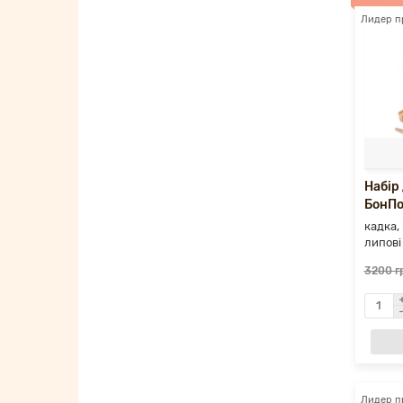
Лидер п
Набір
БонПо
кадка, 
липові
3200 г
Лидер п