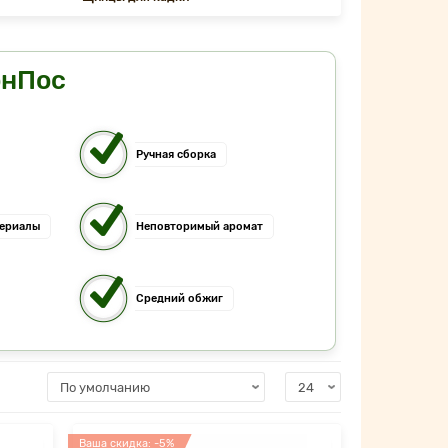
онПос
Ручная сборка
териалы
Неповторимый аромат
Средний обжиг
Ваша скидка: -5%