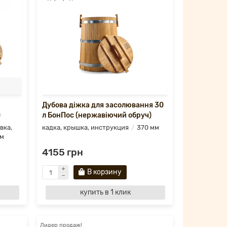
Дубова діжка для засолювання 30
)
л БонПос (нержавіючий обруч)
вка,
кадка, крышка, инструкция
370 мм
мм
4155 грн
В корзину
купить в 1 клик
Лидер продаж!