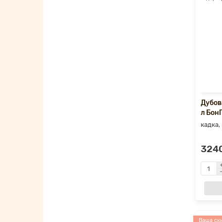
Дубов
л Бон
кадка,
3240
Ваша ски