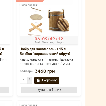
Лидер продаж!
0
6
0
9
4
9
1
0
:
:
:
Дней
Часов
Минут
Секунд
5 л
Набір для засолювання 15 л
ч)
БонПос (нержавеющий обруч)
3 мм
кадка, кришка, гніт, штир, підставка,
липові щипці та інструкція
2 мм
3460 грн
3640 грн
В корзину
купить в 1 клик
Лидер продаж!