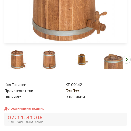
Код Товара:
KF 00142
Производители
БонПос
Наличие:
В наличии
До окончания акции:
0
7
1
1
3
1
0
4
:
:
:
Дней
Часов
Минут
Секунд