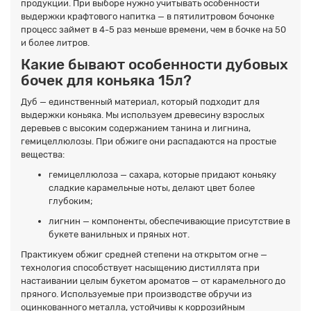
продукции. При выборе нужно учитывать особенности
выдержки крафтового напитка — в пятилитровом бочонке
процесс займет в 4-5 раз меньше времени, чем в бочке на 50
и более литров.
Какие бывают особенности дубовых
бочек для коньяка 15л?
Дуб — единственный материал, который подходит для
выдержки коньяка. Мы используем древесину взрослых
деревьев с высоким содержанием танина и лигнина,
гемицеллюлозы. При обжиге они распадаются на простые
вещества:
гемицеллюлоза — сахара, которые придают коньяку
сладкие карамельные ноты, делают цвет более
глубоким;
лигнин — компоненты, обеспечивающие присутствие в
букете ванильных и пряных нот.
Практикуем обжиг средней степени на открытом огне —
технология способствует насыщению дистиллята при
настаивании целым букетом ароматов — от карамельного до
пряного. Используемые при производстве обручи из
оцинкованного металла, устойчивы к коррозийным