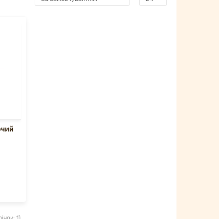
ючий
інок: 1)