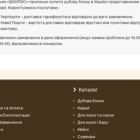
нія «БОНПОС» пропонує купити дубову бочку в Україні представникам вс
орії. Користуємося послугами:
Укрпошти - доставка тарифікується відповідно до ваги замовлення;
Нової Пошти - вартість доставки відповідає відстані між пунктами ві
вантажу.
авляємо замовлення в день оформлення (якщо заявка зроблена до 16.00).
16.00, відправляємо в понеділок.
Каталог
Дубова бочка
а та оплата
Кадки
я/Експлуатація
Для лазні та сауни
Повернення
Для кухні і бару
ти
Меблі
Cувеніри