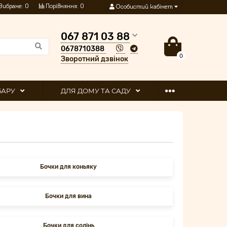
Вибране:
0
Порівняння:
0
Особистий кабінет
067 871 03 88
0678710388
0
Зворотний дзвінок
 БАРУ
ДЛЯ ДОМУ ТА САДУ
Бочки для коньяку
Бочки для вина
Бочки для солінь