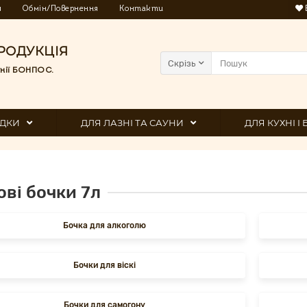
я
Обмін/Повернення
Контакти
РОДУКЦІЯ
Скрізь
нії БОНПОС.
ДКИ
ДЛЯ ЛАЗНІ ТА САУНИ
ДЛЯ КУХНІ І
ві бочки 7л
Бочка для алкоголю
Бочки для віскі
Бочки для самогону