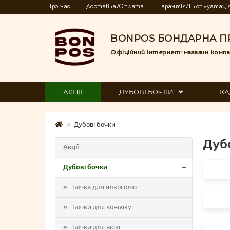
Про нас
Доставка/Оплата
Гарантія/Експлуатаці
BONPOS БОНДАРНА П
Офіційний інтернет-магазин компа
АКЦІЇ
ДУБОВІ БОЧКИ
КА
Дубові бочки
Дубо
Акції
Дубові бочки
Бочка для алкоголю
Бочки для коньяку
Бочки для віскі