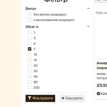
Випал
Лідер п
без випалу всередині
з випалюванням всередині
Обсяг л:
1
3
5
7
10
15
Анкер
20
(нерж
30
анкер,
50
інстру
80
2530
200
Зак
Фільтрувати
Скасувати