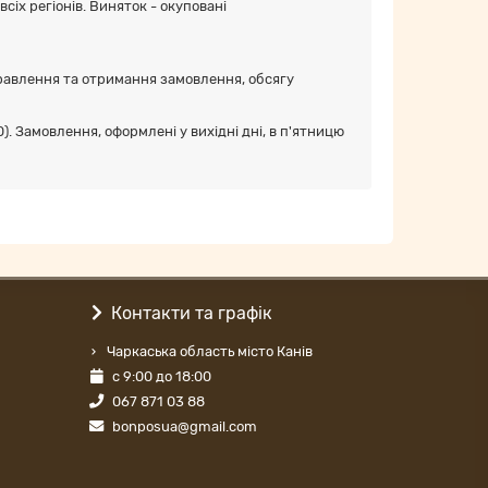
іх регіонів. Виняток - окуповані
дправлення та отримання замовлення, обсягу
 Замовлення, оформлені у вихідні дні, в п'ятницю
Контакти та графік
Чаркаська область місто Канів
с 9:00 до 18:00
067 871 03 88
bonposua@gmail.com