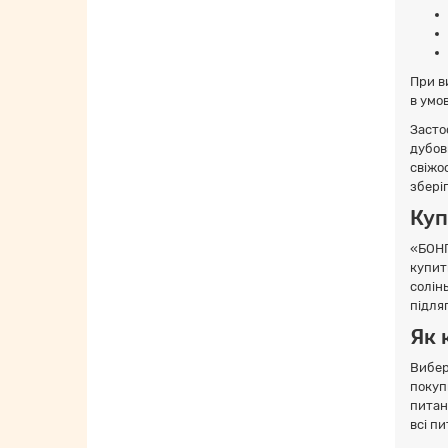
При в
в умо
Засто
дубов
свіжо
збері
Куп
«БОНП
купит
солін
підля
Як 
Вибер
покуп
питан
всі п