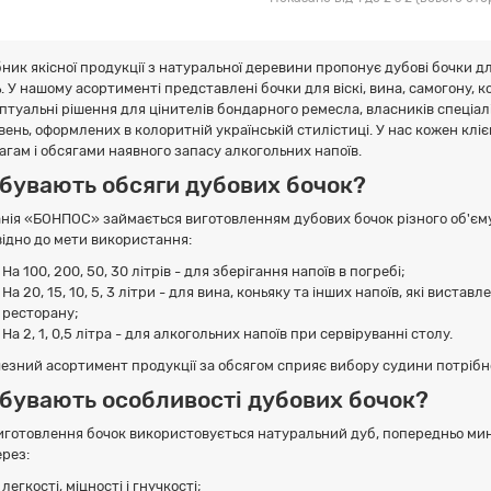
ник якісної продукції з натуральної деревини пропонує дубові бочки дл
ь. У нашому асортименті представлені бочки для віскі, вина, самогону, 
птуальні рішення для цінителів бондарного ремесла, власників спеціалі
ень, оформлених в колоритній українській стилістиці. У нас кожен клієн
агам і обсягами наявного запасу алкогольних напоїв.
 бувають обсяги дубових бочок?
нія «БОНПОС» займається виготовленням дубових бочок різного об'єму,
відно до мети використання:
На 100, 200, 50, 30 літрів - для зберігання напоїв в погребі;
На 20, 15, 10, 5, 3 літри - для вина, коньяку та інших напоїв, які виста
ресторану;
На 2, 1, 0,5 літра - для алкогольних напоїв при сервіруванні столу.
езний асортимент продукції за обсягом сприяє вибору судини потрібног
 бувають особливості дубових бочок?
иготовлення бочок використовується натуральний дуб, попередньо мин
ерез:
легкості, міцності і гнучкості;