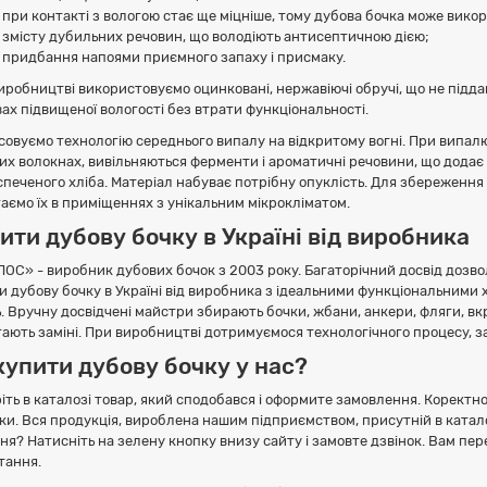
при контакті з вологою стає ще міцніше, тому дубова бочка може вик
змісту дубильних речовин, що володіють антисептичною дією;
придбання напоями приємного запаху і присмаку.
иробництві використовуємо оцинковані, нержавіючі обручі, що не піддаю
вах підвищеної вологості без втрати функціональності.
совуємо технологію середнього випалу на відкритому вогні. При випалю
их волокнах, вивільняються ферменти і ароматичні речовини, що дода
спеченого хліба. Матеріал набуває потрібну опуклість. Для збереження
гаємо їх в приміщеннях з унікальним мікрокліматом.
ити дубову бочку в Україні від виробника
ОС» - виробник дубових бочок з 2003 року. Багаторічний досвід дозв
и дубову бочку в Україні від виробника з ідеальними функціональними х
ь. Вручну досвідчені майстри збирають бочки, жбани, анкери, фляги, вк
гають заміні. При виробництві дотримуємося технологічного процесу, з
купити дубову бочку у нас?
іть в каталозі товар, який сподобався і оформите замовлення. Коректно
ки. Вся продукція, вироблена нашим підприємством, присутній в катало
ня? Натисніть на зелену кнопку внизу сайту і замовте дзвінок. Вам пе
итання.