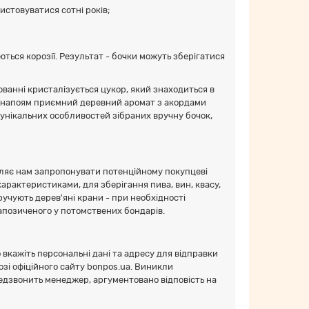
ористовуватися сотні років;
ться корозії. Результат - бочки можуть зберігатися
ванні кристалізується цукор, який знаходиться в
є напоям приємний деревний аромат з акордами
 унікальних особливостей зібраних вручну бочок,
оляє нам запропонувати потенційному покупцеві
арактеристиками, для зберігання пива, вин, квасу,
ручують дерев'яні крани - при необхідності
апозиченого у потомствених бондарів.
 вкажіть персональні дані та адресу для відправки
зі офіційного сайту bonpos.ua. Виникли
редзвонить менеджер, аргументовано відповість на