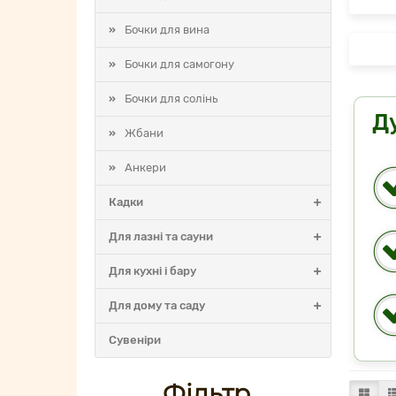
Бочки для вина
Бочки для самогону
Бочки для солінь
Д
Жбани
Анкери
Кадки
Для лазні та сауни
Для кухні і бару
Для дому та саду
Cувеніри
Фільтр