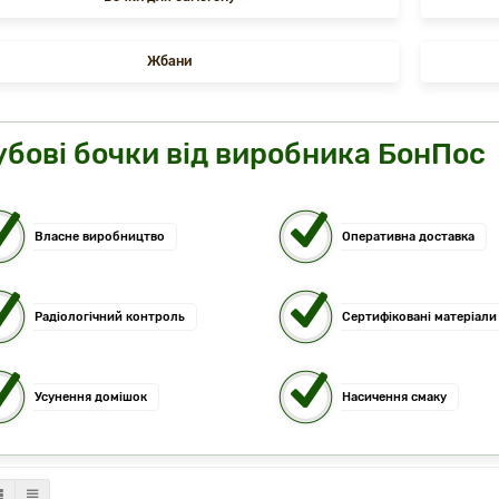
Жбани
убові бочки від виробника БонПос
Власне виробництво
Оперативна доставка
Радіологічний контроль
Сертифіковані матеріали
Усунення домішок
Насичення смаку