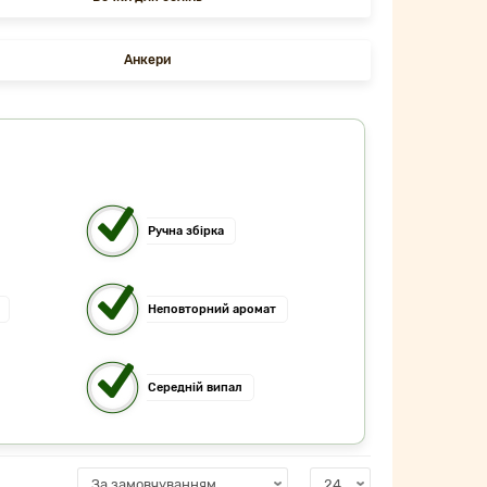
Анкери
Ручна збірка
Неповторний аромат
Середній випал