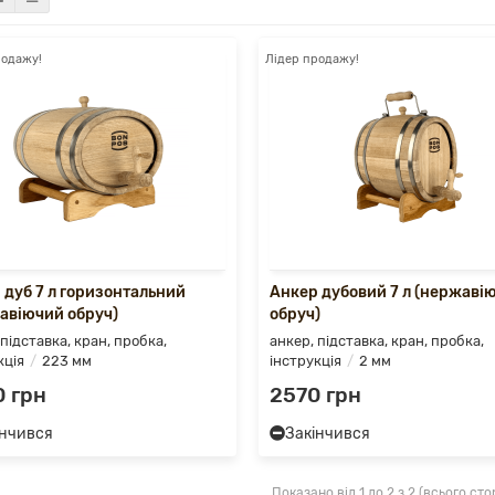
родажу!
Лідер продажу!
 дуб 7 л горизонтальний
Анкер дубовий 7 л (нержаві
авіючий обруч)
обруч)
 підставка, кран, пробка,
анкер, підставка, кран, пробка,
кція
223 мм
інструкція
2 мм
 грн
2570 грн
інчився
Закінчився
Показано від 1 до 2 з 2 (всього стор