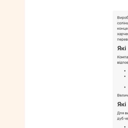
Вироб
солін
конце
харчев
перев
Які
Компа
відпо
Велич
Які
Для в
дуб ч