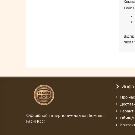
Компа
терит
Відпр
після 
Инфо
Про нас
Доставк
Гаранті
Офіційний інтернет-магазин компанії
Обмін/
БОНПОС.
Контак