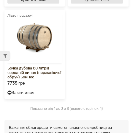
купити в 1 клік
купити в 1 клік
Лідер продажу!
Бочка дубова 80 літрів
середній випал (нержавіючої
обруч) БонПос
7735 грн
Закінчився
Показано від 1 до 3 з 3 (всього сторінок: 1)
Бажання облагородити самогон власного виробництва