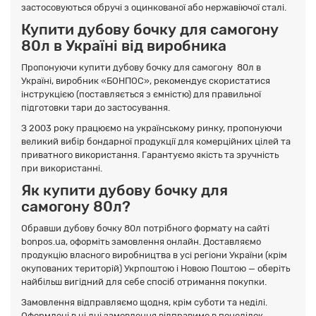
застосовуються обручі з оцинкованої або нержавіючої сталі.
Купити дубову бочку для самогону
80л в Україні від виробника
Пропонуючи купити дубову бочку для самогону 80л в
Україні, виробник «БОНПОС», рекомендує скористатися
інструкцією (поставляється з ємністю) для правильної
підготовки тари до застосування.
З 2003 року працюємо на українському ринку, пропонуючи
великий вибір бондарної продукції для комерційних цілей та
приватного використання. Гарантуємо якість та зручність
при використанні.
Як купити дубову бочку для
самогону 80л?
Обравши дубову бочку 80л потрібного формату на сайті
bonpos.ua, оформіть замовлення онлайн. Доставляємо
продукцію власного виробництва в усі регіони України (крім
окупованих територій) Укрпоштою і Новою Поштою — оберіть
найбільш вигідний для себе спосіб отримання покупки.
Замовлення відправляємо щодня, крім суботи та неділі.
Оформлені в ці дні замовлення відправимо в понеділок.