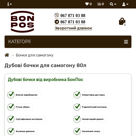
0
0
067 871 03 88
067 871 03 88
0
Зворотний дзвінок
Скрізь
КАТЕГОРІЇ
Бочки для самогону
Дубові бочки для самогону 80л
Дубові бочки від виробника БонПос
Власне виробництво
Оперативна доставка
Ручна збірка
Радіологічний контроль
Сертифіковані матеріали
Неповторний аромат
Усунення домішок
Насичення смаку