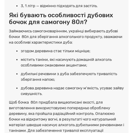
3, 1 літр — відмінно підходять для застіль.
Які бувають особливості дубових
бочок для самогону 80л?
Займаючись самогоноварінням, українці вибирають дубові
бочки 80л для зберігання алкогольного продукту, зважаючи
на особливі характеристики дуба:
згодом деревина стає тільки міцніше;
містить таніни, які насичують домашній алкоголь
особливими смаковими акцентами;
дубильні речовини з дуба забезпечують тривалість
зберігання напою;
дубова деревина надає самогону м'якість, усуває зайву
сивушність.
Щоб бочка 80л придбала вищеописані якості, для
виготовлення використовуємо попередньо оброблену
деревину, яка пройшла радіаційний контроль. Опалюємо
бочки на відкритому вогні, в результаті чого натуральний
матеріал швидше насичує алкоголь дубильними речовинами і
танінами. Для забезпечення тривалої експлуатації