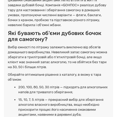
цікавими смаковими акцентами легко втілити в життя
завдяки дубовій бочці. Компанія «БОНПОС» реалізує дубову
тару для настоювання і зберігання самогону в домашніх
умовах, пропонуючи численні варіанти — фляги, баклаги,
бочки з краном, пробкою та підставкою різного літражу,
невеликі барила і об'ємні жбани.
Які бувають об'єми дубових бочок
для самогону?
Вибір ємності по літражу залежить виключно від обсягів
домашнього виробництва. Невеликий запас самогону можна
зберігати в трилітровій або п'ятилітровій бочці, але якщо
клієнт має значний запас алкоголю, то не обійтися без тари
на 30, 50 і більше літрів.
Обирайте оптимальне рішення з каталогу, в якому є тара
об'ємом:
200, 100, 80, 50, 30 літрів — підходять для алкогольних
напоїв для тривалого зберігання;
15, 10, 7, 5 літрів — прекрасний вибір для зберігання
алкоголю власного виробництва, якщо необхідно
прискорити процес його насичення смаковими
акцентами, наявними в деревині дуба;